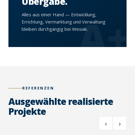
Übergabe.
A+
Alles aus einer Hand — Entwicklung,
Errichtung, Vermarktung und Verwaltung
bleiben durchgängig bei Wesiak.
REFERENZEN
Ausgewählte realisierte
Projekte
‹
›