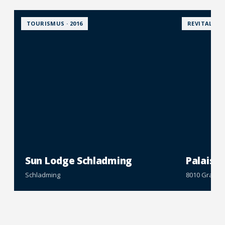
TOURISMUS · 2016
REVITALISIE
Sun Lodge Schladming
Palais K
Schladming
8010 Graz