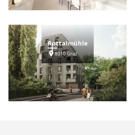
kaufen
Baustart erfolgt
Rottalmühle
8010 Graz
kaufen